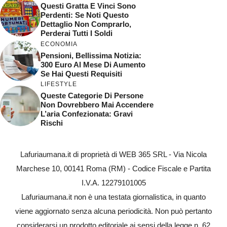
Questi Gratta E Vinci Sono
Perdenti: Se Noti Questo
Dettaglio Non Comprarlo,
Perderai Tutti I Soldi
ECONOMIA
Pensioni, Bellissima Notizia:
300 Euro Al Mese Di Aumento
Se Hai Questi Requisiti
LIFESTYLE
Queste Categorie Di Persone
Non Dovrebbero Mai Accendere
L’aria Confezionata: Gravi
Rischi
Lafuriaumana.it di proprietà di WEB 365 SRL - Via Nicola
Marchese 10, 00141 Roma (RM) - Codice Fiscale e Partita
I.V.A. 12279101005
Lafuriaumana.it non è una testata giornalistica, in quanto
viene aggiornato senza alcuna periodicità. Non può pertanto
considerarsi un prodotto editoriale ai sensi della legge n. 62