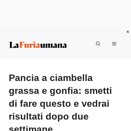
Vai
Menu
al
contenuto
Pancia a ciambella
grassa e gonfia: smetti
di fare questo e vedrai
risultati dopo due
settimane