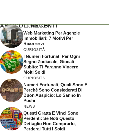
ARTICOLI RECENTI
TECNOLOGIA
Web Marketing Per Agenzie
Immobiliari: 7 Motivi Per
Ricorrervi
CURIOSITÀ
I Numeri Fortunati Per Ogni
Segno Zodiacale, Giocali
Subito: Ti Faranno Vincere
Molti Soldi
CURIOSITÀ
Numeri Fortunati, Quali Sono E
Perchè Sono Consiederati Di
Buon Auspicio: Lo Sanno In
Pochi
NEWS
Questi Gratta E Vinci Sono
Perdenti: Se Noti Questo
Dettaglio Non Comprarlo,
Perderai Tutti I Soldi