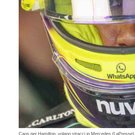
Caos per Hamilton, volano stracci in Mercedes (LaPresse) 