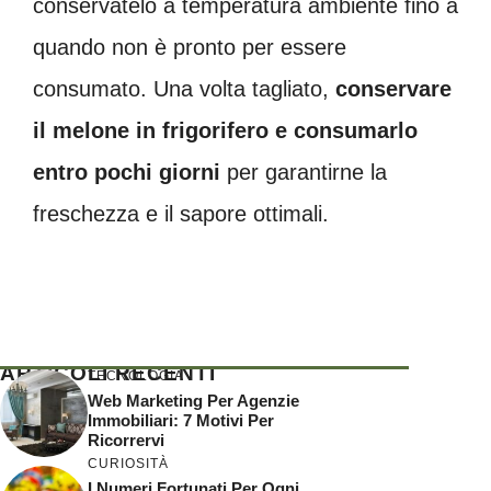
conservatelo a temperatura ambiente fino a
quando non è pronto per essere
consumato. Una volta tagliato,
conservare
il melone in frigorifero e consumarlo
entro pochi giorni
per garantirne la
freschezza e il sapore ottimali.
ARTICOLI RECENTI
TECNOLOGIA
Web Marketing Per Agenzie
Immobiliari: 7 Motivi Per
Ricorrervi
CURIOSITÀ
I Numeri Fortunati Per Ogni