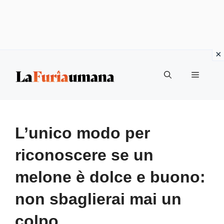
Vai
Menu
al
contenuto
L’unico modo per
riconoscere se un
melone è dolce e buono:
non sbaglierai mai un
colpo