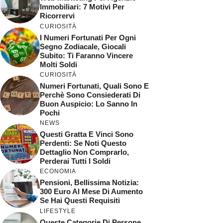
Immobiliari: 7 Motivi Per
Ricorrervi
CURIOSITÀ
I Numeri Fortunati Per Ogni
Segno Zodiacale, Giocali
Subito: Ti Faranno Vincere
Molti Soldi
CURIOSITÀ
Numeri Fortunati, Quali Sono E
Perchè Sono Consiederati Di
Buon Auspicio: Lo Sanno In
Pochi
NEWS
Questi Gratta E Vinci Sono
Perdenti: Se Noti Questo
Dettaglio Non Comprarlo,
Perderai Tutti I Soldi
ECONOMIA
Pensioni, Bellissima Notizia:
300 Euro Al Mese Di Aumento
Se Hai Questi Requisiti
LIFESTYLE
Queste Categorie Di Persone