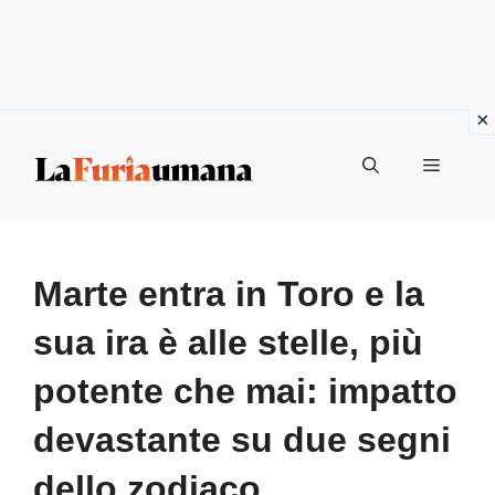
Vai
Menu
al
contenuto
Marte entra in Toro e la
sua ira è alle stelle, più
potente che mai: impatto
devastante su due segni
dello zodiaco