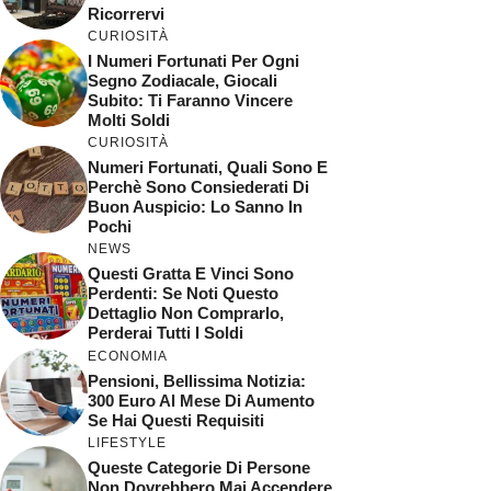
Ricorrervi
CURIOSITÀ
I Numeri Fortunati Per Ogni
Segno Zodiacale, Giocali
Subito: Ti Faranno Vincere
Molti Soldi
CURIOSITÀ
Numeri Fortunati, Quali Sono E
Perchè Sono Consiederati Di
Buon Auspicio: Lo Sanno In
Pochi
NEWS
Questi Gratta E Vinci Sono
Perdenti: Se Noti Questo
Dettaglio Non Comprarlo,
Perderai Tutti I Soldi
ECONOMIA
Pensioni, Bellissima Notizia:
300 Euro Al Mese Di Aumento
Se Hai Questi Requisiti
LIFESTYLE
Queste Categorie Di Persone
Non Dovrebbero Mai Accendere