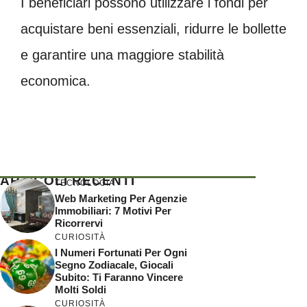
I beneficiari possono utilizzare i fondi per
acquistare beni essenziali, ridurre le bollette
e garantire una maggiore stabilità
economica.
ARTICOLI RECENTI
TECNOLOGIA
Web Marketing Per Agenzie
Immobiliari: 7 Motivi Per
Ricorrervi
CURIOSITÀ
I Numeri Fortunati Per Ogni
Segno Zodiacale, Giocali
Subito: Ti Faranno Vincere
Molti Soldi
CURIOSITÀ