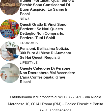
Numeri Fortunati, Quali Sono E
Perchè Sono Consiederati Di
Buon Auspicio: Lo Sanno In
Pochi
NEWS
Questi Gratta E Vinci Sono
Perdenti: Se Noti Questo
Dettaglio Non Comprarlo,
Perderai Tutti I Soldi
ECONOMIA
Pensioni, Bellissima Notizia:
300 Euro Al Mese Di Aumento
Se Hai Questi Requisiti
LIFESTYLE
Queste Categorie Di Persone
Non Dovrebbero Mai Accendere
L’aria Confezionata: Gravi
Rischi
Lafuriaumana.it di proprietà di WEB 365 SRL - Via Nicola
Marchese 10, 00141 Roma (RM) - Codice Fiscale e Partita
I.V.A. 12279101005