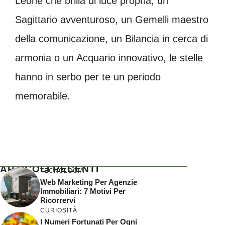
Leone che brilla di luce propria, un
Sagittario avventuroso, un Gemelli maestro
della comunicazione, un Bilancia in cerca di
armonia o un Acquario innovativo, le stelle
hanno in serbo per te un periodo
memorabile.
ARTICOLI RECENTI
TECNOLOGIA
Web Marketing Per Agenzie
Immobiliari: 7 Motivi Per
Ricorrervi
CURIOSITÀ
I Numeri Fortunati Per Ogni