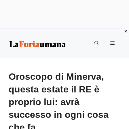
Vai
Menu
al
contenuto
Oroscopo di Minerva,
questa estate il RE è
proprio lui: avrà
successo in ogni cosa
che fa