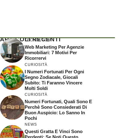
ARTICOLI RECENTI
TECNOLOGIA
Web Marketing Per Agenzie
Immobiliari: 7 Motivi Per
Ricorrervi
CURIOSITÀ
I Numeri Fortunati Per Ogni
Segno Zodiacale, Giocali
Subito: Ti Faranno Vincere
Molti Soldi
CURIOSITÀ
Numeri Fortunati, Quali Sono E
Perchè Sono Consiederati Di
Buon Auspicio: Lo Sanno In
Pochi
NEWS
Questi Gratta E Vinci Sono
Perdenti: Se Noti Questo