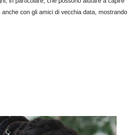
gni, in particolare, che possono aiutare a capire
o anche con gli amici di vecchia data, mostrando