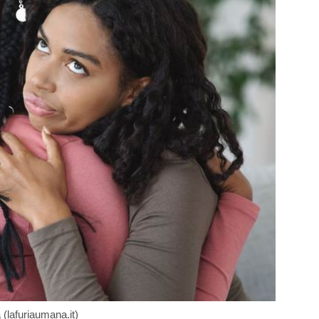
a (lafuriaumana.it)