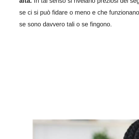
alta.
In tal senso si rivelano preziosi dei se
se ci si può fidare o meno e che funzionan
se sono davvero tali o se fingono.