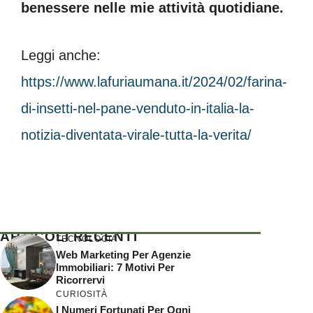
benessere nelle mie attività quotidiane.
Leggi anche:
https://www.lafuriaumana.it/2024/02/farina-
di-insetti-nel-pane-venduto-in-italia-la-
notizia-diventata-virale-tutta-la-verita/
ARTICOLI RECENTI
TECNOLOGIA
Web Marketing Per Agenzie
Immobiliari: 7 Motivi Per
Ricorrervi
CURIOSITÀ
I Numeri Fortunati Per Ogni