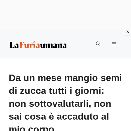
Vai
Menu
al
contenuto
Da un mese mangio semi
di zucca tutti i giorni:
non sottovalutarli, non
sai cosa è accaduto al
mio corpo