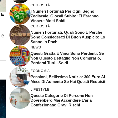
CURIOSITÀ
I Numeri Fortunati Per Ogni Segno
 E
Zodiacale, Giocali Subito: Ti Faranno
Vincere Molti Soldi
CURIOSITÀ
Numeri Fortunati, Quali Sono E Perchè
 e
Sono Consiederati Di Buon Auspicio: Lo
Sanno In Pochi
NEWS
Questi Gratta E Vinci Sono Perdenti: Se
Noti Questo Dettaglio Non Comprarlo,
Perderai Tutti I Soldi
ECONOMIA
Pensioni, Bellissima Notizia: 300 Euro Al
Mese Di Aumento Se Hai Questi Requisiti
LIFESTYLE
Queste Categorie Di Persone Non
Dovrebbero Mai Accendere L’aria
Confezionata: Gravi Rischi