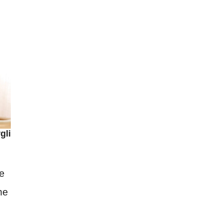
gli
e
me