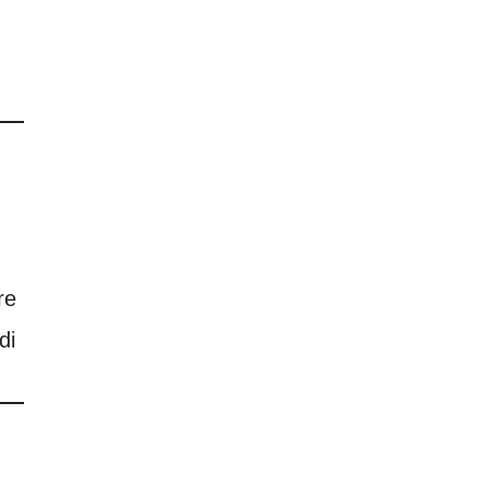
re
di