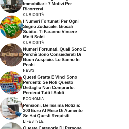
Immobiliari: 7 Motivi Per
Ricorrervi
CURIOSITÀ
I Numeri Fortunati Per Ogni
Segno Zodiacale, Giocali
Subito: Ti Faranno Vincere
Molti Soldi
CURIOSITÀ
Numeri Fortunati, Quali Sono E
Perchè Sono Consiederati Di
Buon Auspicio: Lo Sanno In
Pochi
NEWS
Questi Gratta E Vinci Sono
Perdenti: Se Noti Questo
Dettaglio Non Comprarlo,
Perderai Tutti I Soldi
ECONOMIA
Pensioni, Bellissima Notizia:
300 Euro Al Mese Di Aumento
Se Hai Questi Requisiti
LIFESTYLE
Queste Categorie Di Persone