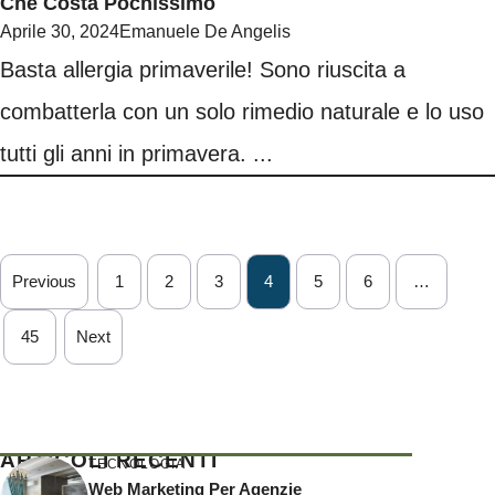
Che Costa Pochissimo
Aprile 30, 2024
Emanuele De Angelis
Basta allergia primaverile! Sono riuscita a
combatterla con un solo rimedio naturale e lo uso
tutti gli anni in primavera. ...
Previous
1
2
3
4
5
6
…
45
Next
ARTICOLI RECENTI
TECNOLOGIA
Web Marketing Per Agenzie