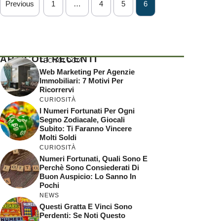
Previous
1
…
4
5
6
ARTICOLI RECENTI
TECNOLOGIA
Web Marketing Per Agenzie
Immobiliari: 7 Motivi Per
Ricorrervi
CURIOSITÀ
I Numeri Fortunati Per Ogni
Segno Zodiacale, Giocali
Subito: Ti Faranno Vincere
Molti Soldi
CURIOSITÀ
Numeri Fortunati, Quali Sono E
Perchè Sono Consiederati Di
Buon Auspicio: Lo Sanno In
Pochi
NEWS
Questi Gratta E Vinci Sono
Perdenti: Se Noti Questo