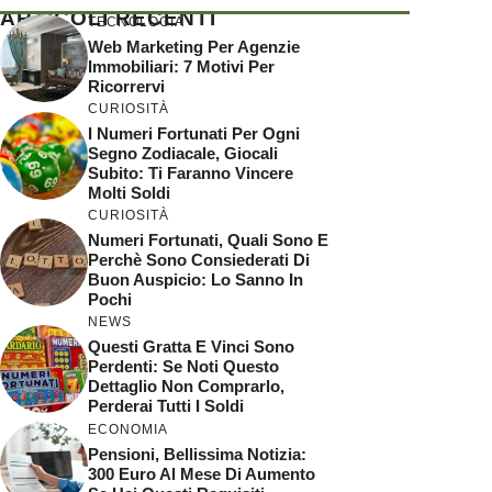
ARTICOLI RECENTI
TECNOLOGIA
Web Marketing Per Agenzie
Immobiliari: 7 Motivi Per
Ricorrervi
CURIOSITÀ
I Numeri Fortunati Per Ogni
Segno Zodiacale, Giocali
Subito: Ti Faranno Vincere
Molti Soldi
CURIOSITÀ
Numeri Fortunati, Quali Sono E
Perchè Sono Consiederati Di
Buon Auspicio: Lo Sanno In
Pochi
NEWS
Questi Gratta E Vinci Sono
Perdenti: Se Noti Questo
Dettaglio Non Comprarlo,
Perderai Tutti I Soldi
ECONOMIA
Pensioni, Bellissima Notizia:
300 Euro Al Mese Di Aumento