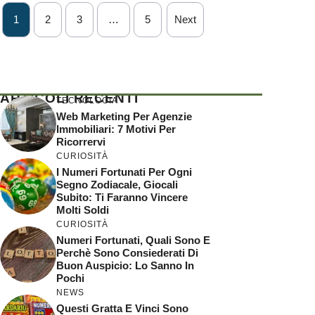
1
2
3
…
5
Next
ARTICOLI RECENTI
TECNOLOGIA
Web Marketing Per Agenzie
Immobiliari: 7 Motivi Per
Ricorrervi
CURIOSITÀ
I Numeri Fortunati Per Ogni
Segno Zodiacale, Giocali
Subito: Ti Faranno Vincere
Molti Soldi
CURIOSITÀ
Numeri Fortunati, Quali Sono E
Perchè Sono Consiederati Di
Buon Auspicio: Lo Sanno In
Pochi
NEWS
Questi Gratta E Vinci Sono