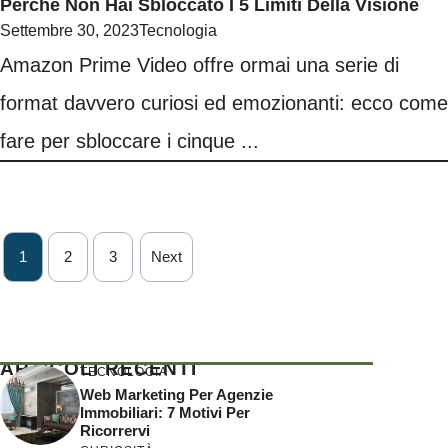
Perché Non Hai Sbloccato I 5 Limiti Della Visione
Settembre 30, 2023
Tecnologia
Amazon Prime Video offre ormai una serie di
format davvero curiosi ed emozionanti: ecco come
fare per sbloccare i cinque ...
1
2
3
Next
ARTICOLI RECENTI
TECNOLOGIA
Web Marketing Per Agenzie
Immobiliari: 7 Motivi Per
Ricorrervi